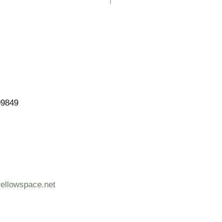
99849
llowspace.net