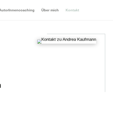
AutorInnencoaching
Über mich
Kontakt
n